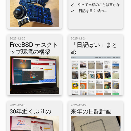
さん流通はしていませんが、し
ど、やって当然のことは書かな
MacBookだ。 iPhone 16 Proと
かし技...
い。 日記を書く 紙の...
同じA18 Proで...
ずいぶん前にクラウドファンデ
ィングで支援した（≒買った）
2025-12-25
2025-12-24
キーボード、Naya Createが届
FreeBSD デスクト
「日記ぽい」まと
いて、今週から試しにメインで
ップ環境の構築
め
使ってみ...
20年以上ぶりにFreeBSDを実
これはひとりアドベントカレン
機インストールした。 デスク
2025-12-23
2025-12-22
ダー「日記ぽい」24日目の記事
トップ環境も構築した。昔に比
30年近くぶりの
来年の日記計画
です。最終日なのでまとめる。
べればずっと簡単なのだが、今
23日間、書いてきたことを振り
時のUbun...
返る。迷子に...