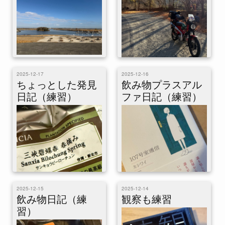
があるかな？ 日記をPCやスマ
ートフォンで書...
これはひとりアドベントカレン
これはひとりアドベントカレン
ダー「日記ぽい」19日目の記事
2025-12-17
2025-12-16
ダー「日記ぽい」18日目の記事
です。今日はバイクに乗りまし
ちょっとした発見
飲み物プラスアル
です。主観だけ書くぞ。 今日
た 5時前に起きたが出発は6時
日記（練習）
ファ日記（練習）
は名間四季春4gくらいを
になった。だい...
200ml・四煎と...
2025-12-15
2025-12-14
これはひとりアドベントカレン
飲み物日記（練
これはひとりアドベントカレン
観察も練習
ダー「日記ぽい」17日目の記事
ダー「日記ぽい」16日目の記事
習）
です。ミニマル日記に発見を混
です。昨日より記載の多いシン