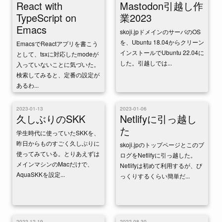
React with
Mastodon引越し作
TypeScript on
業2023
Emacs
skoji.jpドメインのサーバのOS
を、Ubuntu 18.04からクリーン
EmacsでReactアプリを書こう
インストールでUbuntu 22.04に
として、tsxに対応したmodeが
した。引越しでは...
入っていないことに気づいた。
検索してみると、定番の設定が
あるわ...
2023-01-13
2023-01-06
久しぶりのSKK
Netlifyに引っ越し
た
学生時代に使っていたSKKを、
昨日からものすごく久しぶりに
skoji.jpのトップページとこのブ
使ってみている。とりあえずは
ログをNetlifyに引っ越した。
メインマシンのMacだけで、
Netlifyは初めて利用するが、び
AquaSKKを設定...
っくりするくらい簡単だ...
2022-12-19
2022-08-30