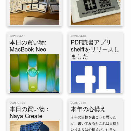
Cornix LPという40パーセント
PDFリーダーのshelff、リリー
無線分割キーボードを買った。
スから一週間ちょっとで5回ア
2026-04-10
2026-04-04
かっちりした作りでとても良
ップデートして1.1になった。
本日の買い物:
PDF読書アプリ
い。完全に無線で、左右の間に
主な変更点。 キャッシュ作成
MacBook Neo
shelffをリリースし
も線は無い...
の...
ました
2026-01-07
2026-01-01
本日の買い物：
本年の心構え
Naya Create
iPadむけPDF読書アプリ、
今年の目標を書こうと思った
shelffをリリースしました。
が、書いてみるとこれは目標と
MacBook Neoを発売日に買っ
PDFの電子書籍はそれほどたく
いうよりは心構えだ。仕事な
た。10万円前後の廉価版