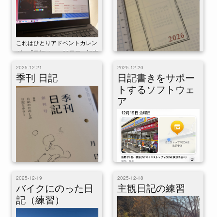
これはひとりアドベントカレン
ダー「日記ぽい」23日目の記事
です。突然のFreeBSD。 今日
これはひとりアドベントカレン
2025-12-21
2025-12-20
はおもにFreeBSDをいじってい
ダー「日記ぽい」22日目の記事
季刊 日記
日記書きをサポー
た...
です。来年の日記。 来年は日
トするソフトウェ
記をつけようと思う。そう思っ
ア
たからこのテー...
これはひとりアドベントカレン
2025-12-19
2025-12-18
ダー「日記ぽい」21日目の記事
バイクにのった日
主観日記の練習
これはひとりアドベントカレン
です。日記の雑誌出てた。 日
記（練習）
ダー「日記ぽい」20日目の記事
記屋月日から『季刊 日記』と
です。日記アプリってどんなの
いう本が出ていた...