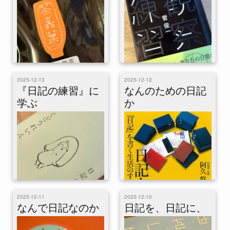
ぜる。 ルピシアの三峡碧螺春
プル日記の練習。 朝起きて洗
サンキョウビー...
濯と猫世話の合...
これはひとりアドベントカレン
2025-12-13
2025-12-12
ダー「日記ぽい」14日目の記事
これはひとりアドベントカレン
『日記の練習』に
なんのための日記
です。観察！ 一昨日取り上げ
ダー「日記ぽい」15日目の記事
学ぶ
か
た「日記力 『日記』を書く生
です。ミニマル日記の練習。
活のすすめ」（阿...
起きてまず、茶嘉葉の凍頂烏龍
茶を入れる。中国...
2025-12-11
2025-12-10
これはひとりアドベントカレン
なんで日記なのか
これはひとりアドベントカレン
日記を、日記に、
ダー「日記ぽい」13日目の記事
ダー「日記ぽい」12日目の記事
です。 昨日は阿久悠の日記本
です。なんのための日記？