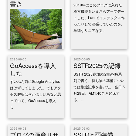
書き
2019年にこのブログに入れた
検索機能をいまさらアップデー
トした。Lunrでインデックス作
ったりして頑張っていたのを、
単純なリニアな文...
2025-06-05
2025-06-05
GoAccessを導入
SSTR2025の記録
した
SSTR 2025参加の記録を時系
列で書く。持ち物の準備につい
先日参加した音楽フェス、大宴
ずいぶん前にGoogle Analytics
ては別途記事を書いた。 当日 5
会 in 南会津 2025はすごく楽し
ははずしてしまった。でもアク
月29日、AM1:40ごろ起床す
かった。そして期間中だいたい
セス解析は何かほしいあなと思
る。...
雨で、ずっと降り続ける中キャ
っていて、GoAccessを導入
ンプする...
し...
2025-06-03
2025-06-03
ブログの画像リサ
SSTRと雨装備