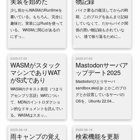
実装を始めた
物記録
です。 初日の今日は変化のな
が、30も既に30.2が出ている。
少し前からWASMのRuntimeを
バイク乗るの復活してからの時
い日常の話をする。 ここ数
久しぶりに手元でビルドした
書いている。もちろん、完全に
期、このブログをあんまり記録
年、私の生活は代わり...
も...
趣味だ。実装にはRustを使って
していなくて、だからバイク関
いる。 WASMに関心があるの
係の買い物記録もされていな
にずっ...
い。 後で振り返るために...
2025-07-05
2025-07-05
WASMがスタック
Mastodonサーバア
マシンでありWAT
ップデート2025
がS式であり
Mastodonひとりサーバ
sandbox.skoji.jp とかこのブロ
WASMのテキスト表現（つまり
グとか設置しているサーバの
アセンブリ言語）WATについ
OSを、Ubuntu 22.04...
て、MDNのイントロダクショ
ン的なドキュメントを読んでい
る。WASMはスタッ...
2025-06-19
2025-06-19
雨キャンプの覚え
検索機能を更新