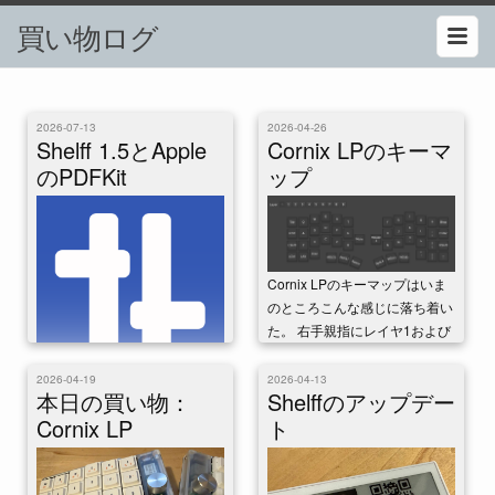
買い物ログ
2026-07-13
2026-04-26
Shelff 1.5とApple
Cornix LPのキーマ
のPDFKit
ップ
Cornix LPのキーマップはいま
のところこんな感じに落ち着い
た。 右手親指にレイヤ1および
レイヤ3への切り替え、左手...
2026-04-19
2026-04-13
iPadむけPDF読書アプリ、
本日の買い物：
Shelffのアップデー
shelffのバージョン1.5をリリー
Cornix LP
ト
スした。 今回はハイライトな
どのアノテーション改善という
地味...