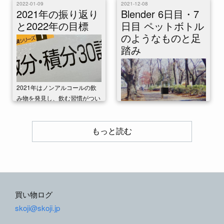
ブルコンピュータDevTerm R-
2022-01-09
2021-12-08
01が届いて組み立てて少し使っ
2021年の振り返り
Blender 6日目・7
た。 R-01を選んだ理由 De...
と2022年の目標
日目 ペットボトル
のようなものと足
踏み
2021年はノンアルコールの飲
み物を発見し、飲む習慣がつい
た年だった。その他はあまり思
CG制作演習資料を読みながら
い出せない。何をしていたのだ
の生まれたての子鹿Blender6・
ろう。しかし、読...
もっと読む
7日目。 資料にしたがってまず
は「ペットボトルのようなも
の」をつくる...
買い物ログ
skoji@skoji.jp