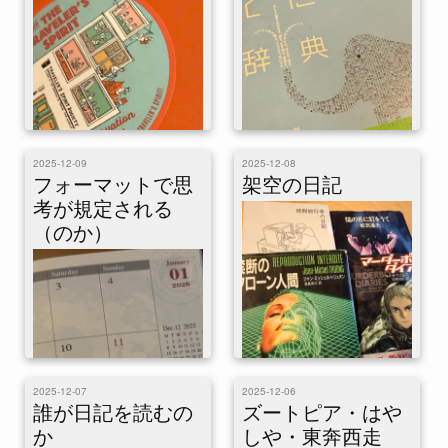
から「なんのために日記を書く
「誰が読むのか」については正
のか」を眺めてみ...
面から書いた。「...
これはひとりアドベントカレン
これはひとりアドベントカレン
2025-12-09
2025-12-08
ダー「日記ぽい」11日目の記事
ダー「日記ぽい」10日目の記事
フォーマットで思
架空の日記
です。そもそもなんで日記？
です。コロケーション。 日記
考が規定される
日記への造詣が深いわけでもな
の同義語や近い言葉はいくつか
（のか）
いのに、24日...
ある。ダイアリ...
これはひとりアドベントカレン
2025-12-07
2025-12-06
ダー「日記ぽい」8日目の記事
誰が日記を読むの
ズートピア・はや
です。ありもしないことを書い
これはひとりアドベントカレン
か
しや・東奔西走
た日記。 架空の出来事を混ぜ