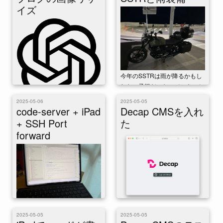
イズ
今年のSSTRは雨が降るかもし
れない予報だったので、きっち
り雨装備を準備して臨んだ。昨
2025-05-06
2025-05-05
年バイクにまた乗り始めてから
このブログに画像をはるとき、
code-server + iPad
Decap CMSを入れ
たぶん初めてだ。 ...
これまでローカルで縮小したり
+ SSH Port
た
しなかったり色々していまし
forward
た。 ChatGPTに相談した結
果、GitHub ...
このブログをJekyllにして以
iPadから使う目的でcode-
2025-05-05
2025-05-05
来、更新には原則としてmacが