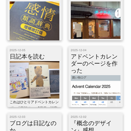
ダー「日記ぽい」9日目の記事
た日記とか本当の...
です。 日記帳というものがあ
る。ダイアリーと呼ばれること
もある。ダイアリ...
これはひとりアドベントカレン
ダー「日記ぽい」6日目の記事
2025-12-05
2025-12-04
です。今日は普通に日記を書
これはひとりアドベントカレン
日記本を読む
アドベントカレン
く。 中国茶用の水筒にお茶を
ダー「日記ぽい」7日目の記事
ダーのページを作
入れてから7時半に...
です。日記の読者とは誰か。
った
文章の書き方指南にはたいて
い、「読者を想定し...
これはひとりアドベントカレン
ダー「日記ぽい」5日目の記事
です。日記がなんだかよく分か
2025-12-03
2025-12-02
らなくなったので日記本を読ん
ブログは日記なの
『概念のデザイ
これはひとりアドベントカレン
でいます。 日記...
か
ン』感想
ダー「日記ぽい」4日目の記事