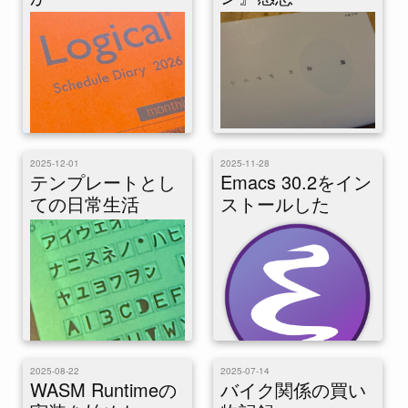
です。ブログの設定更新も日記
なのだ。 ひとりアドベントカ
レンダーは過去に...
これはひとりアドベントカレン
ダー「日記ぽい」2日目の記事
2025-12-01
2025-11-28
です。本の感想だけを書いた日
これはひとりアドベントカレン
テンプレートとし
Emacs 30.2をイン
記はあり得るのではないか。
ダー「日記ぽい」3日目の記事
ての日常生活
ストールした
先日、ISBbook...
です。日記ってなんだったっ
け？ ブログ書いてればそれは
日記ではないか。かつて...
2025-08-22
2025-07-14
これはひとりアドベントカレン
WASM Runtimeの
これまでbrewのemacs-macの
バイク関係の買い
ダー「日記ぽい」1日目の記事
Emacs 29を使ってきたのだ