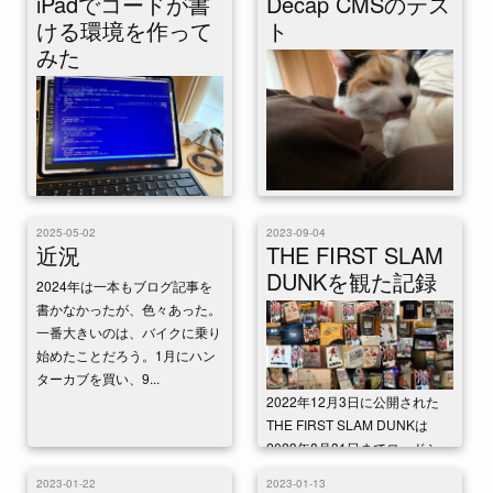
iPadでコードが書
Decap CMSのテス
serverをVPSに入れてみた。 イ
必須だった。GitHubのWeb UI
ンストールはものすごく簡単
ける環境を作って
ト
を使えばWebからの更新もでき
だ。ドキュメントに書いてある
みた
なく...
通りにや...
設置してみたのでテストをす
る。
キーボードは手持ちの
2025-05-02
2023-09-04
近況
THE FIRST SLAM
ThinkPad TrackPoint Keyboard
Ⅱを使った。 Blink.sh 以前ちょ
DUNKを観た記録
2024年は一本もブログ記事を
っと使ってい...
書かなかったが、色々あった。
一番大きいのは、バイクに乗り
始めたことだろう。1月にハン
ターカブを買い、9...
2022年12月3日に公開された
THE FIRST SLAM DUNKは
2023年8月31日までロードショ
ウが続いた。 私は1月...
2023-01-22
2023-01-13