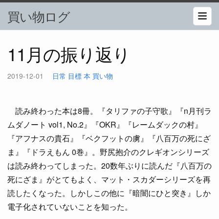
買い物ログ
11月の振り返り
2019-12-01
日常
目標
本
買い物
読み終わった本は8冊。『タリファの子守歌』『n月刊ラ
ムダノート vol1, No.2』『OKR』『レームダックの村』
『アフナスの貴石』『ベクフットの虜』『八百万の死にざ
ま』『ドラえもん 0巻』。野尻抱介のクレギオンシリーズ
は読み終わってしまった。20数年ぶりに読んだ『八百万の
死にざま』がとてもよく、マット・スカダーシリーズを再
読したくなった。しかしこの他に『暗闇にひと突き』しか
電子化されていないことを知った。