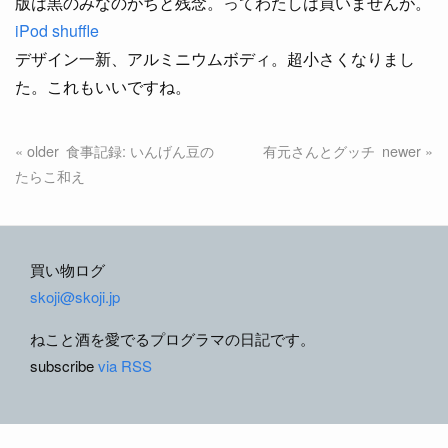
版は黒のみなのがちと残念。ってわたしは買いませんが。
iPod shuffle
デザイン一新、アルミニウムボディ。超小さくなりまし
た。これもいいですね。
食事記録: いんげん豆の
有元さんとグッチ
たらこ和え
買い物ログ
skoji@skoji.jp
ねこと酒を愛でるプログラマの日記です。
subscribe
via RSS