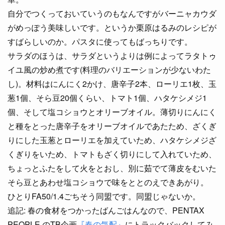
自分でつくっておいていうのもなんですがバーニャカウダ
がめっぽう美味しいです。というか栗原はるみのレシピが
すばらしいのか。パスタに使ってもばっちりです。
サラダのほうは、サラダというよりは例によってラタトゥ
イユ風の炒め煮です(料理のバリエーションが少ないわた
し)。材料はにんにく2かけ、唐辛子2本、ローリエ1枚、玉
葱1個、そら豆20個くらい、トマト1個、ハタケシメジ1
個、そして塩コショウとオリーブオイル。薄切りにんにく
と種をとった唐辛子をオリーブオイルであたため、ざくぎ
りにした玉葱とローリエを加えていため、ハタケシメジざ
くぎりをいため、トマトもざく切りにして入れていため、
ちょっとふたをして火をとおし、別に茹でて薄皮をむいた
そら豆とあわせ塩コショウで味をととのえできあがり。
ひとりFA50/1.4ごちそう同盟です。同盟じゃないか。
追記: 春の食材をつかったばんごはんなので、PENTAX
PEOPLE のTB企画
『春の気配』
にトラックバックしてみ