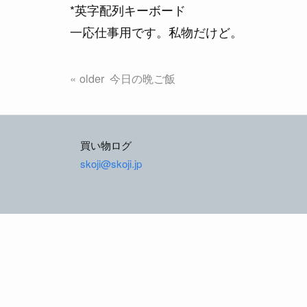
*英字配列キーボード
一応仕事用です。私物だけど。
今日の晩ご飯
買い物ログ
skoji@skoji.jp