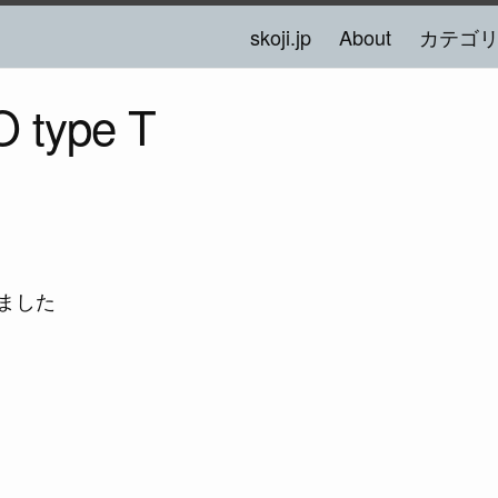
skoji.jp
About
カテゴ
type T
ました