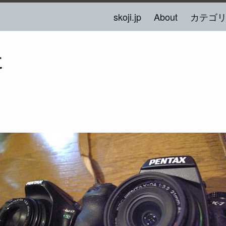
skoji.jp
About
カテゴ
た