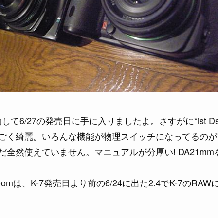
約して6/27の発売日に手に入りましたよ。さすがに*is
く綺麗。いろんな機能が物理スイッチになってるのが*is
全然使えていません。マニュアルが分厚い! DA21m
omは、K-7発売日より前の6/24に出た2.4でK-7のRAWに