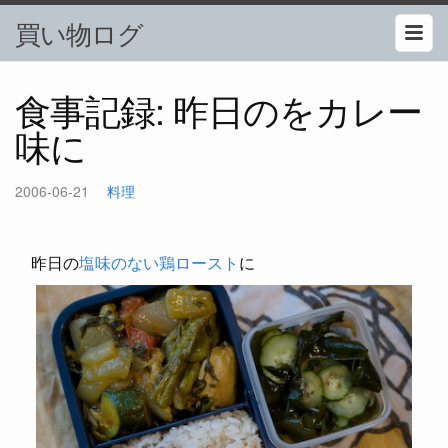
買い物ログ
食事記録: 昨日のをカレー
味に
2006-06-21
料理
昨日の
塩味のない鶏ロースト
に