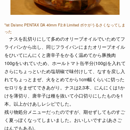
*ist Ds/smc PENTAX DA 40mm F2.8 Limited ボケがうるさくなってしま
った
ナスを乱切りにして多めのオリーブオイルでいためてフ
ライパンから出し、同じフライパンにまたオリーブオイル
をひいてにんにくと唐辛子をかるく温めてから豚挽肉
100gをいれていため、ホールトマト缶半分(100g)を入れて
さらにちょっといため塩胡椒で味付けして、なすを戻し入
れてちょっとまぜ、火をとめてから1cm幅くらいに切った
セロリをまぜてできあがり。ナスは2,3本、にんにくは1か
けを薄切り、唐辛子は種を抜いて小口切りにしたものを1
本。以上かけあしレシピでした。
残り物処分メニューだったのですが、期せずしてものすご
く夏っぽくなってしまいました。おいしいですよ(あさご
はんでもある)。