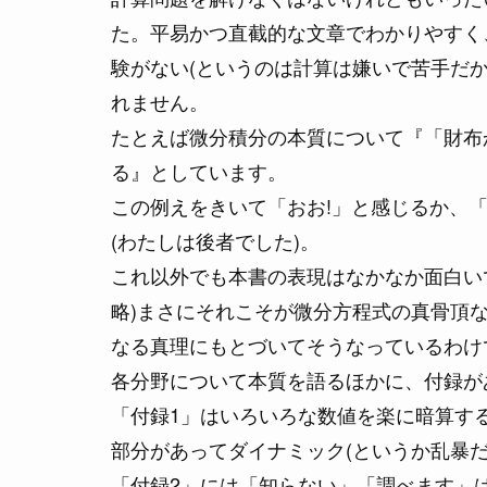
た。平易かつ直截的な文章でわかりやすく
験がない(というのは計算は嫌いで苦手だ
れません。
たとえば微分積分の本質について『「財布
る』としています。
この例えをきいて「おお!」と感じるか、
(わたしは後者でした)。
これ以外でも本書の表現はなかなか面白い
略)まさにそれこそが微分方程式の真骨頂
なる真理にもとづいてそうなっているわけ
各分野について本質を語るほかに、付録が
「付録1」はいろいろな数値を楽に暗算す
部分があってダイナミック(というか乱暴だ
「付録2」には「知らない」「調べます」